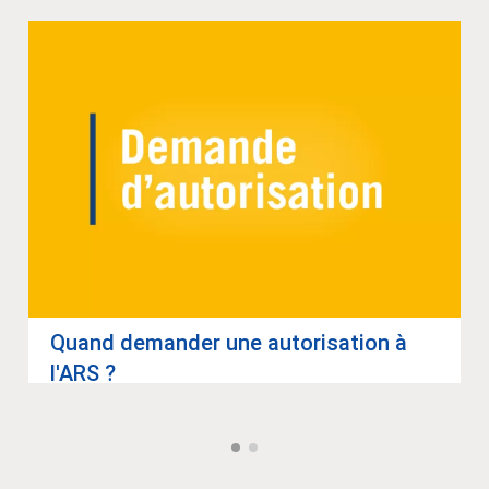
Quand deman­der une auto­ri­sa­tion à
l'ARS ?