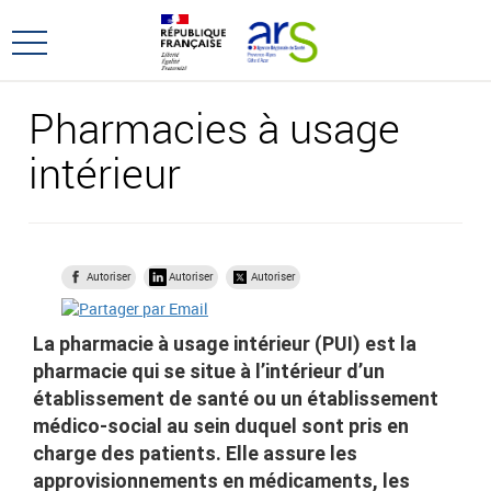
Aller
Aller
au
au
Ouvrir
menu
contenu
le
principal,
menu
Pharmacies à usage
principal
intérieur
Autoriser
Autoriser
Autoriser
La pharmacie à usage intérieur (PUI) est la
pharmacie qui se situe à l’intérieur d’un
établissement de santé ou un établissement
médico-social au sein duquel sont pris en
charge des patients. Elle assure les
approvisionnements en médicaments, les