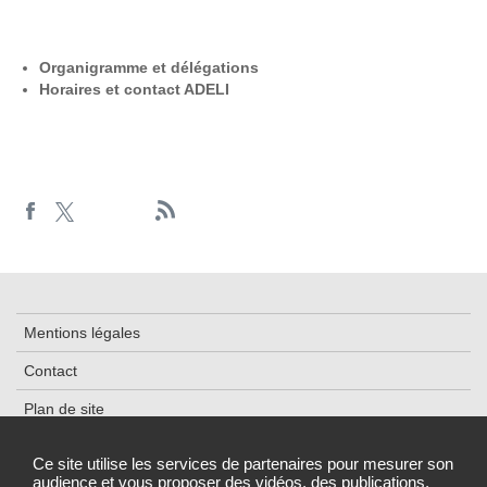
Organigramme et délégations
Horaires et contact ADELI
Mentions légales
Contact
Plan de site
Cookies et traceurs
Ce site utilise les services de partenaires pour mesurer son
audience et vous proposer des vidéos, des publications,
Accessibilité : partiellement conforme