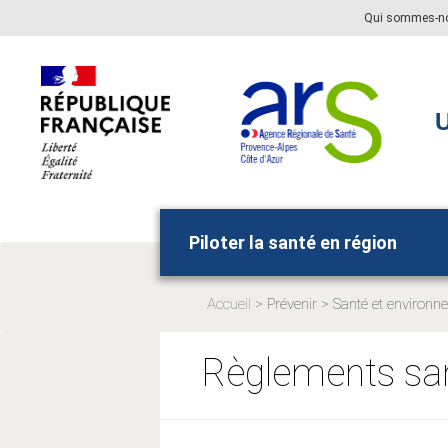
Aller
Aller
Qui sommes-n
au
au
menu
contenu
principal,
U
Piloter la santé en région
Accueil
Prévenir
Santé et environn
Page
Page
actuelle:
actuelle:
Règlements san