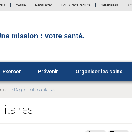
ous
Presse
Newsletter
L'ARS Paca recrute
Partenaires
Ki
ne mission : votre santé.
Exercer
Prévenir
Organiser les soins
ement
Règlements sanitaires
Page
actuelle:
itaires