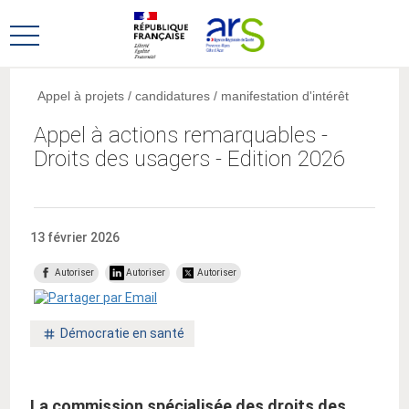
Aller
Aller
au
au
Ouvrir
menu
contenu
le
principal,
menu
Appel à projets / candidatures / manifestation d'intérêt
principal
Appel à actions remarquables -
Droits des usagers - Edition 2026
13 février 2026
Autoriser
Autoriser
Autoriser
Mot
Démocratie en santé
clé
:
La commission spécialisée des droits des