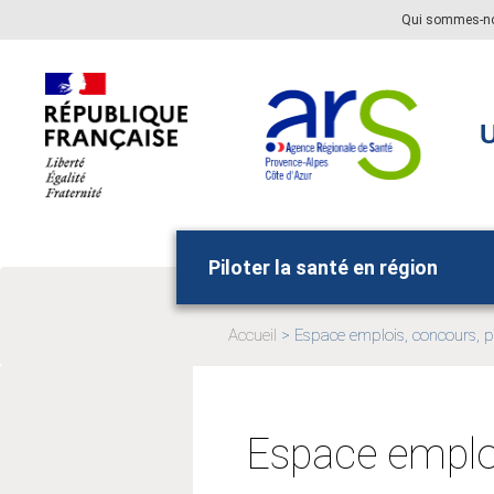
Aller
Aller
Qui sommes-n
au
au
menu
contenu
principal,
U
Piloter la santé en région
Accueil
Espace emplois, concours, p
Page
actuelle:
Espace emploi