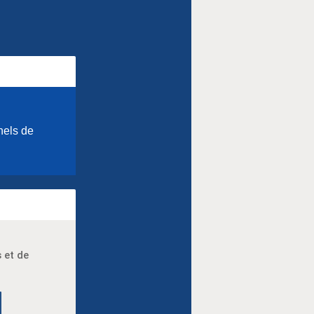
nels de
 et de