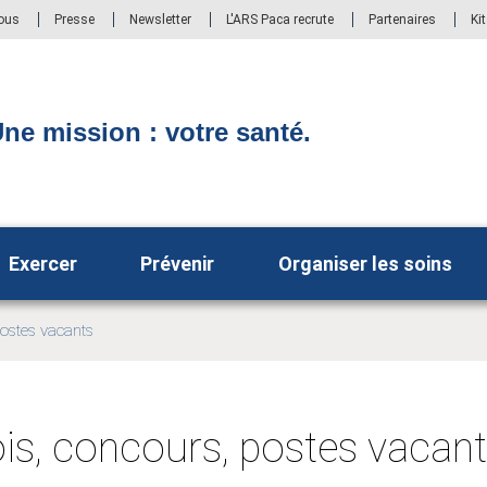
ous
Presse
Newsletter
L'ARS Paca recrute
Partenaires
Ki
ne mission : votre santé.
Exercer
Prévenir
Organiser les soins
ostes vacants
s, concours, postes vacan