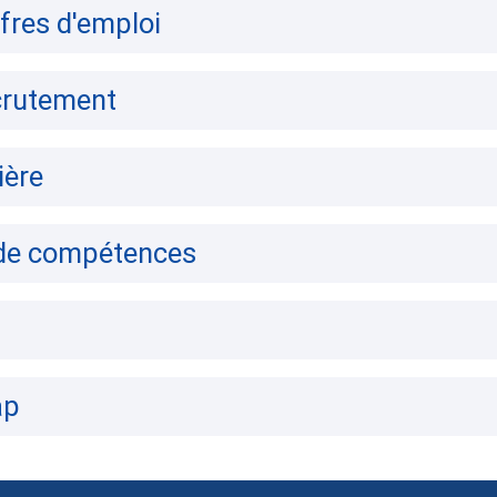
fres d'emploi
crutement
ière
de compétences
ap