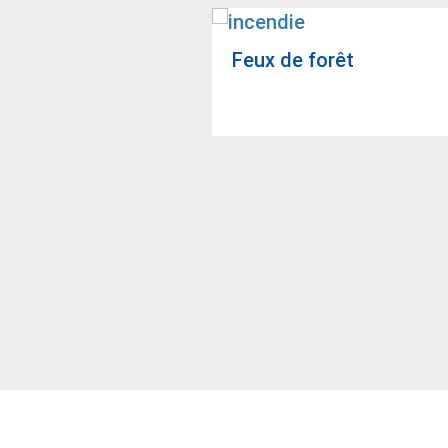
­se­ment en santé
Feux de forêt