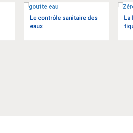
Le contrôle sani­taire des
La 
eaux
tiq
Article suivant