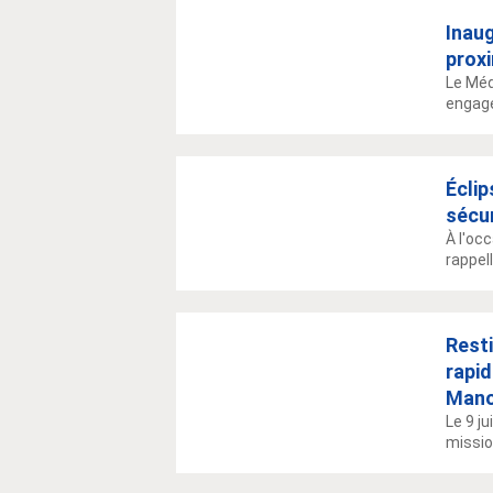
Inau
proxi
Le Méd
engagé
Éclip
sécu
À l'oc
rappell
Resti
rapid
Man
Le 9 j
mission