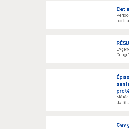
Cet é
Périod
partout
RÉSU
L’Agen
Congrè
Épiso
santé
prot
Météo-
du-Rhô
Cas g