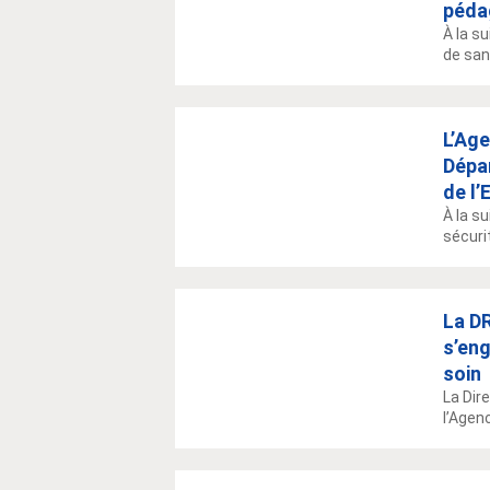
péda
À la s
de san
L’Age
Dépar
de l’
À la s
sécurit
La DR
s’en
soin
La Dir
l’Agen