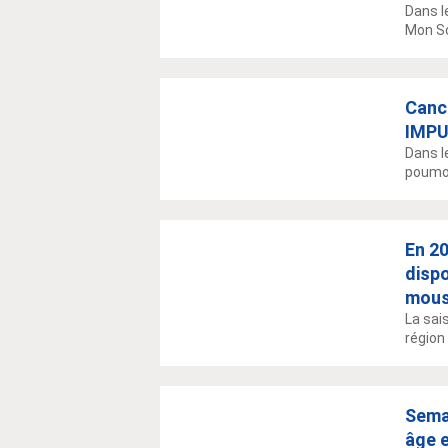
Dans l
Mon So
Canc
IMPU
Dans l
poumon
En 20
dispo
mous
La sai
région
Semai
âge 