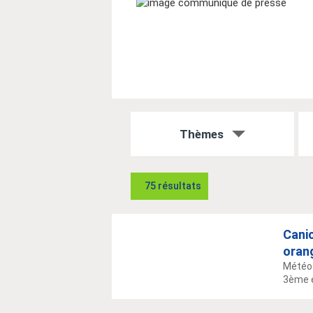
Thèmes
75 résultats
Canic
orang
Météo-
3ème ép