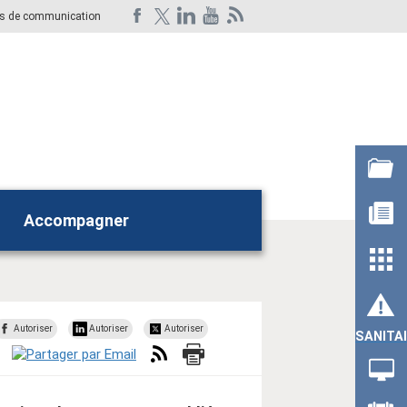
ts de communication
Accompagner
Rechercher
Autoriser
Autoriser
Autoriser
SANITA