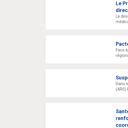
Le P
direc
Le dir
médical
Pacte
Face à
région
Susp
Dans l
(ARS) 
Santé
renfo
coor