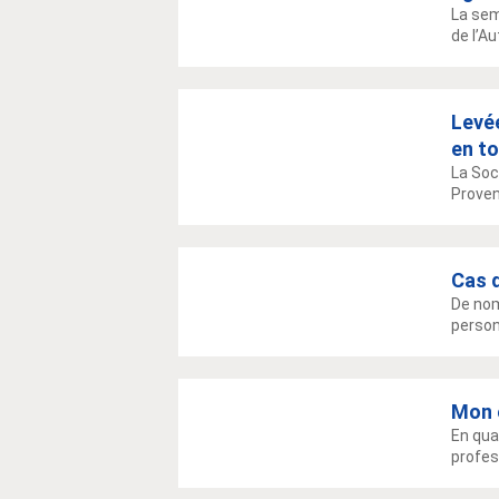
La sem
de l’A
Levée
en to
La Soc
Proven
Cas d
De nom
person
Mon e
En qua
profes