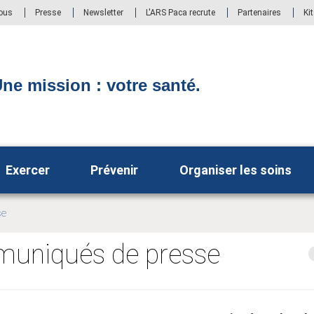
ous
Presse
Newsletter
L'ARS Paca recrute
Partenaires
Ki
ne mission : votre santé.
Exercer
Prévenir
Organiser les soins
se
muniqués de presse