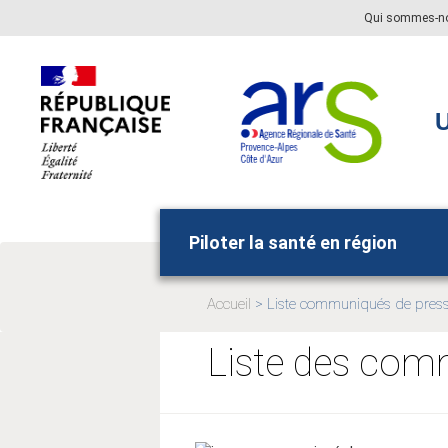
Aller
Aller
Qui sommes-n
au
au
menu
contenu
principal,
U
Piloter la santé en région
Accueil
Liste communiqués de pres
Page
actuelle:
Liste des com