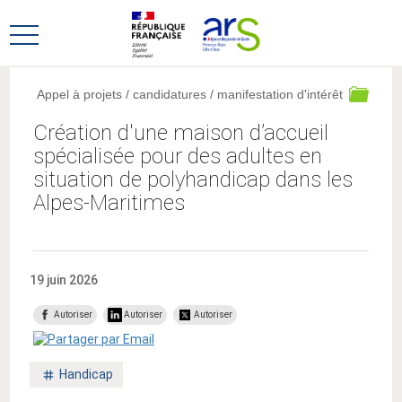
Aller
Aller
au
au
Ouvrir
menu
contenu
le
principal,
menu
Appel à projets / candidatures / manifestation d'intérêt
principal
Création d'une maison d’accueil
spécialisée pour des adultes en
situation de polyhandicap dans les
Alpes-Maritimes
19 juin 2026
Autoriser
Autoriser
Autoriser
Mot
Handicap
clé