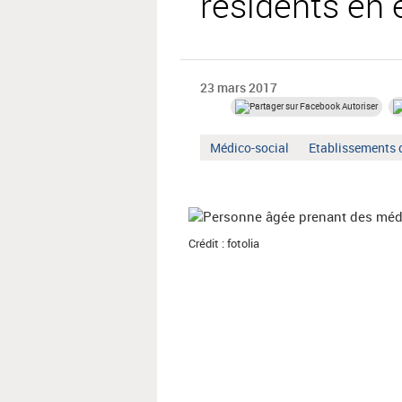
résidents en
23 mars 2017
Autoriser
Mot
Mot
Médico-social
Etablissements 
clé
clé
:
:
Crédit : fotolia