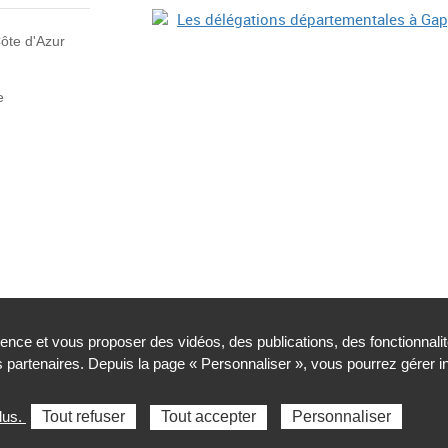
ôte d'Azur
e
ience et vous proposer des vidéos, des publications, des fonctionnali
partenaires. Depuis la page « Personnaliser », vous pourrez gérer 
Cookies et traceurs
Accessibilité : partiellement conforme
lus.
Tout refuser
Tout accepter
Personnaliser
Sélectionnez une région pour accéder au site de votre Agence rég