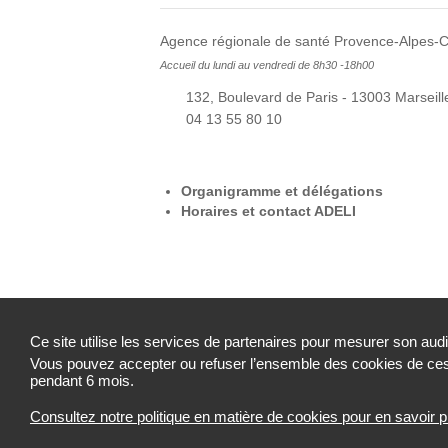
Agence régionale de santé Provence-Alpes-C
Accueil du lundi au vendredi de 8h30 -18h00
132, Boulevard de Paris - 13003 Marseill
04 13 55 80 10
Organigramme et délégations
Horaires et contact ADELI
Ce site utilise les services de partenaires pour mesurer son aud
Vous pouvez accepter ou refuser l’ensemble des cookies de ces 
Mentions légales
Contact
Plan de site
pendant 6 mois.
Consultez notre politique en matière de cookies pour en savoir p