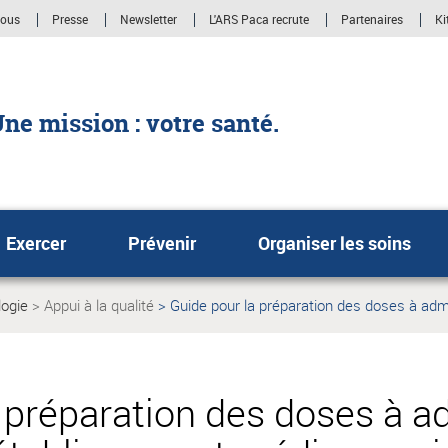
nous
Presse
Newsletter
L'ARS Paca recrute
Partenaires
Ki
ne mission : votre santé.
Exercer
Prévenir
Organiser les soins
logie
Appui à la qualité
Guide pour la préparation des doses à adm
Page
actuelle:
 préparation des doses à a