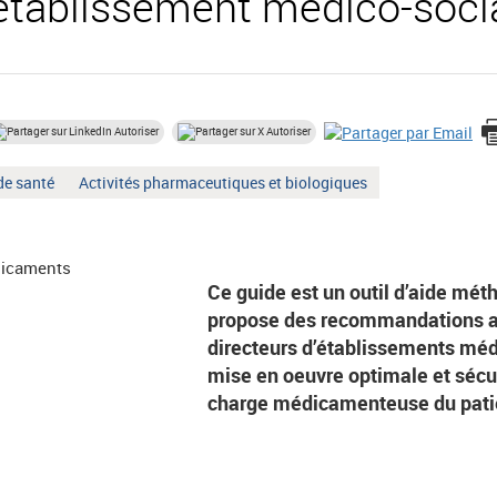
 établissement médico-soci
Autoriser
Autoriser
Mot
de santé
Activités pharmaceutiques et biologiques
clé
:
Ce guide est un outil d’aide mét
propose des recommandations a
directeurs d’établissements méd
mise en oeuvre optimale et sécur
charge médicamenteuse du pati