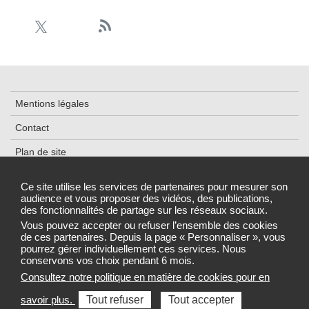
Mentions légales
Contact
Plan de site
Cookies et traceurs
Ce site utilise les services de partenaires pour mesurer son
audience et vous proposer des vidéos, des publications,
Accessibilité : partiellement conforme
des fonctionnalités de partage sur les réseaux sociaux.
Gestion des cookies
Vous pouvez accepter ou refuser l’ensemble des cookies
de ces partenaires. Depuis la page « Personnaliser », vous
pourrez gérer individuellement ces services. Nous
conservons vos choix pendant 6 mois.
Consultez notre politique en matière de cookies pour en
Sélectionnez une région pour accéder au site de votre Agence
savoir plus.
Tout refuser
Tout accepter