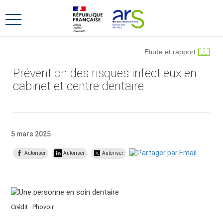
Aller
Aller
au
au
Ouvrir
menu
contenu
le
principal,
menu
Etude et rapport
principal
Prévention des risques infectieux en
cabinet et centre dentaire
5 mars 2025
Autoriser
Autoriser
Autoriser
Crédit : Phovoir