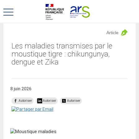
Aller
Aller
au
au
Ouvrir
menu
contenu
le
principal,
menu
Article
principal
Les maladies transmises par le
moustique tigre : chikungunya,
dengue et Zika
8 juin 2026
Autoriser
Autoriser
Autoriser