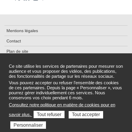
Mentions légales
Contact
Plan de site
Cookies et traceurs
Ce site utilise les services de partenaires pour mesurer son
audience et vous proposer des vidéos, des publications,
Accessibilité : partiellement conforme
des fonctionnalités de partage sur les réseaux sociaux.
Gestion des cookies
Vous pouvez accepter ou refuser l’ensemble des cookies
de ces partenaires. Depuis la page « Personnaliser », vous
pourrez gérer individuellement ces services. Nous
conservons vos choix pendant 6 mois.
Consultez notre politique en matière de cookies pour en
Sélectionnez une région pour accéder au site de votre Agence
savoir plus.
Tout refuser
Tout accepter
régionale de santé
Personnaliser
Toutes les ARS