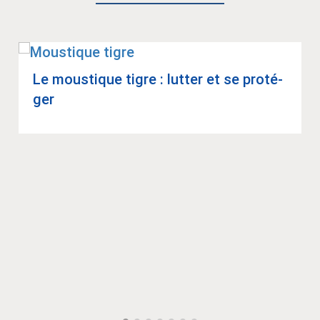
Le mous­tique tigre : lut­ter et se pro­té­
ger