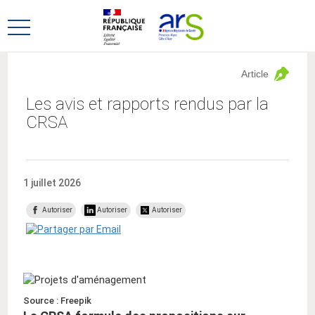
Aller
Aller
au
au
Ouvrir
menu
contenu
le
principal,
menu
Article
principal
Les avis et rapports rendus par la
CRSA
1 juillet 2026
Autoriser
Autoriser
Autoriser
Source : Freepik