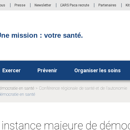
ous
Presse
Newsletter
L'ARS Paca recrute
Partenaires
Ki
ne mission : votre santé.
Exercer
Prévenir
Organiser les soins
émocratie en santé
Conférence régionale de santé et de l'autonomie
age
émocratie en santé
tuelle:
 instance majeure de démoc