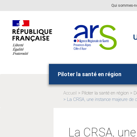
Aller
Aller
Qui sommes-n
au
au
menu
contenu
principal,
U
Piloter la santé en région
Accueil
Piloter la santé en région
D
Page
P
La CRSA, une instance majeure de d
Page
actuelle:
ac
actuelle:
La CRSA, une