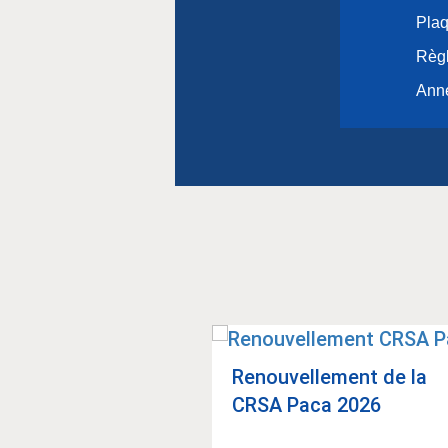
Plaq
Règl
Anne
Renou­vel­le­ment de la
CRSA Paca 2026