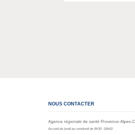
sur le res­pect des
s usa­gers de la
ca
NOUS CONTACTER
Agence régionale de santé Provence-Alpes-C
Accueil du lundi au vendredi de 8h30 -18h00