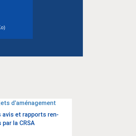
Ko)
 avis et rap­ports ren­
 par la CRSA