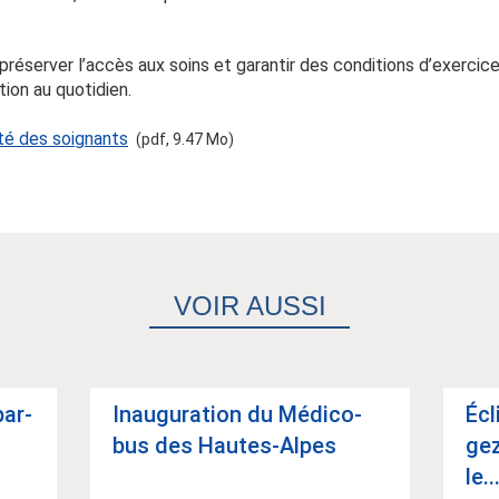
préserver l’accès aux soins et garantir des conditions d’exercic
tion au quotidien.
té des soignants
(pdf, 9.47 Mo)
VOIR AUSSI
par­
Inau­gu­ra­tion du Médico-
Écl
bus des Hautes-Alpes
gez
le..