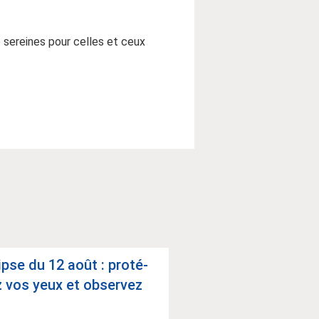
e sereines pour celles et ceux
ipse du 12 août : pro­té­
Res­ti­tu­tion rap­
 vos yeux et obser­vez
CH Digne et Man
.