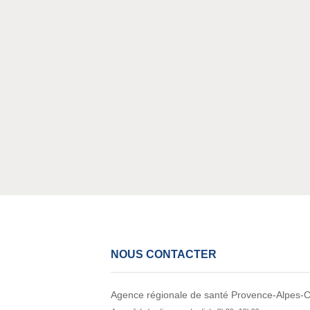
ion du centre de
­taire Vau­ban à
NOUS CONTACTER
Agence régionale de santé Provence-Alpes-C