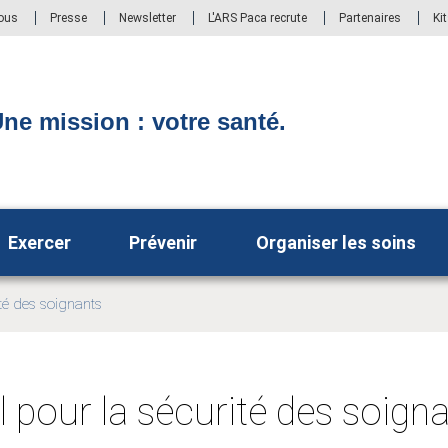
ous
Presse
Newsletter
L'ARS Paca recrute
Partenaires
Ki
ne mission : votre santé.
Exercer
Prévenir
Organiser les soins
ité des soignants
l pour la sécurité des soign