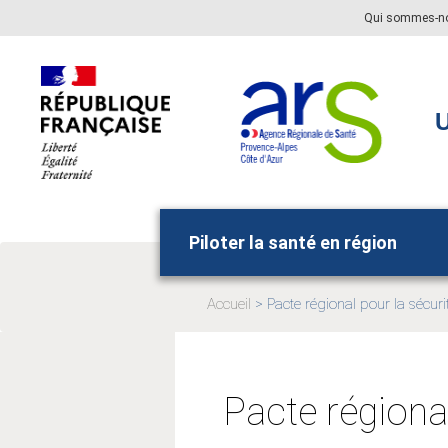
Aller
Aller
Qui sommes-n
au
au
menu
contenu
principal,
U
Piloter la santé en région
Accueil
Pacte régional pour la sécur
Page
actuelle:
Pacte régiona